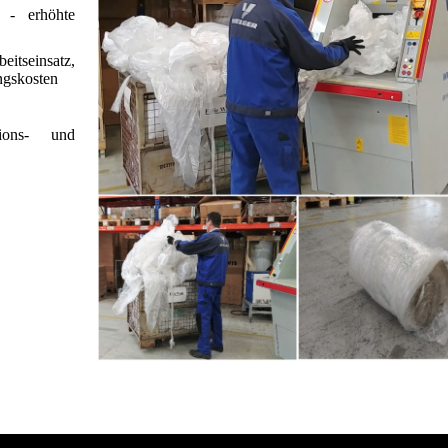
 - erhöhte
eitseinsatz,
ngskosten
tions- und