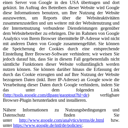
einen Server von Google in den USA übertragen und dort
gekürzt. Im Auftrag des Betreibers dieser Website wird Google
diese Informationen benutzen, um Ihre Nutzung der Website
auszuwerten, um Reports über die Websiteaktivitäten
zusammenzustellen und um weitere mit der Websitenutzung und
der Internetnutzung verbundene Dienstleistungen gegenüber
dem Websitebetreiber zu erbringen. Die im Rahmen von Google
Analytics von Ihrem Browser übermittelte IP-Adresse wird nicht
mit anderen Daten von Google zusammengeführt. Sie können
die Speicherung der Cookies durch eine entsprechende
Einstellung Ihrer Browser-Software verhindern; wir weisen Sie
jedoch darauf hin, dass Sie in diesem Fall gegebenenfalls nicht
sämtliche Funktionen dieser Website vollumfänglich werden
nutzen können. Sie können darüber hinaus die Erfassung der
durch das Cookie erzeugten und auf Ihre Nutzung der Website
bezogenen Daten (inkl. Ihrer IP-Adresse) an Google sowie die
Verarbeitung dieser Daten durch Google verhindern, indem Sie
das unter dem folgenden Link
(
http://tools.google.com/dlpage/gaoptout?hl=de
) verfügbare
Browser-Plugin herunterladen und installieren.
Nähere Informationen zu Nutzungsbedingungen und
Datenschutz finden Sie
unter
http://www.google.com/analytics/terms/de.html
bzw.
unter
https://www.google.de/intl/de/policies/
.